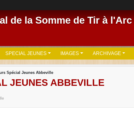
l de la Somme de Tir à l'Arc
SPECIAL JEUNES
IMAGES
ARCHIVAGE
rs Spécial Jeunes Abbeville
L JEUNES ABBEVILLE
lle