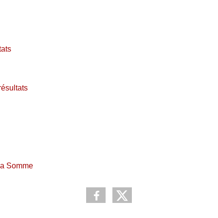
tats
résultats
 la Somme