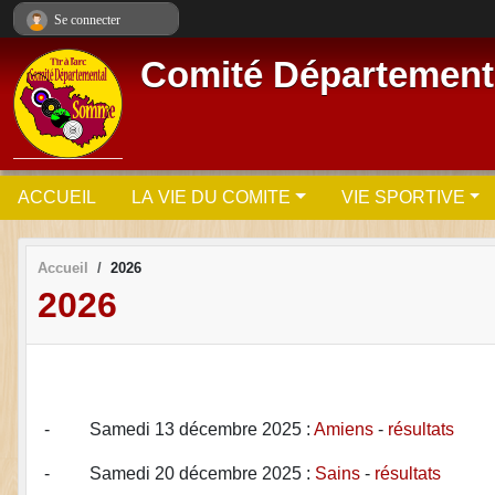
Panneau de gestion des cookies
Se connecter
Comité Départementa
ACCUEIL
LA VIE DU COMITE
VIE SPORTIVE
Accueil
2026
2026
- Samedi 13 décembre 2025 :
Amiens
-
résultats
- Samedi 20 décembre 2025 :
Sains
-
résultats