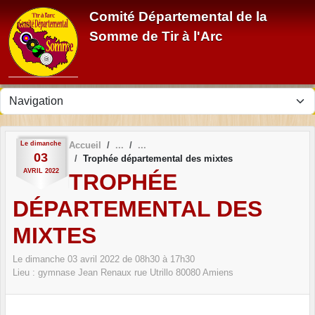
Panneau de gestion des cookies
Comité Départemental de la
Somme de Tir à l'Arc
Le
dimanche
Accueil
03
Trophée départemental des mixtes
AVRIL
2022
TROPHÉE
DÉPARTEMENTAL DES
MIXTES
Le
dimanche
03
avril
2022
de 08h30 à 17h30
Lieu :
gymnase Jean Renaux rue Utrillo
80080
Amiens